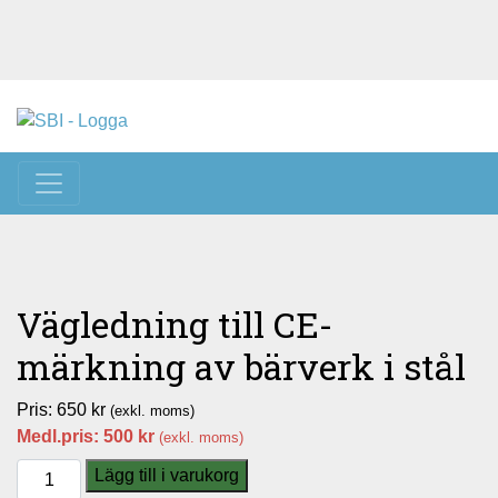
Toggle navigation
Vägledning till CE-
märkning av bärverk i stål
Pris:
650
kr
(exkl. moms)
Medl.pris:
500
kr
(exkl. moms)
Vägledning
Lägg till i varukorg
till