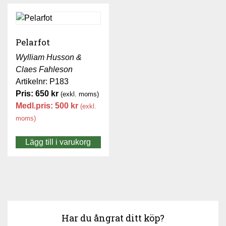
Pelarfot
Wylliam Husson &
Claes Fahleson
Artikelnr: P183
Pris:
650
kr
(exkl. moms)
Medl.pris:
500
kr
(exkl.
moms)
Lägg till i varukorg
Har du ångrat ditt köp?