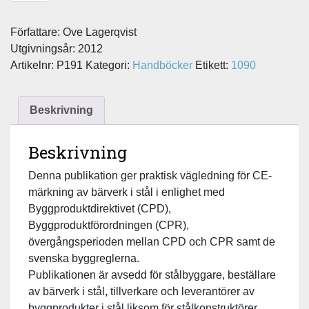
CE-
Författare: Ove Lagerqvist
märkning
Utgivningsår: 2012
av
Artikelnr:
P191
Kategori:
Handböcker
Etikett:
1090
bärverk
i
stål
Beskrivning
mängd
Beskrivning
Denna publikation ger praktisk vägledning för CE-
märkning av bärverk i stål i enlighet med
Byggproduktdirektivet (CPD),
Byggproduktförordningen (CPR),
övergångsperioden mellan CPD och CPR samt de
svenska byggreglerna.
Publikationen är avsedd för stålbyggare, beställare
av bärverk i stål, tillverkare och leverantörer av
byggprodukter i stål liksom för stålkonstruktörer.