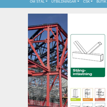
OM STÅL
UTBILDNINGAR
CSK
BUTIK