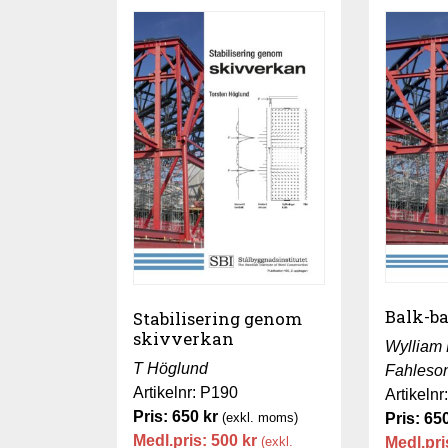
Balk-b
Stabilisering genom
skivverkan
Wylliam
T Höglund
Fahleso
Artikelnr: P190
Artikeln
Pris:
650
kr
(exkl. moms)
Pris:
65
Medl.pris:
500
kr
(exkl.
Medl.pri