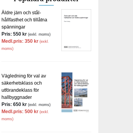
Äldre järn och stål-
hållfasthet och tillåtna
spänningar
Pris:
550
kr
(exkl. moms)
Medl.pris:
350
kr
(exkl.
moms)
Vägledning för val av
säkerhetsklass och
utförandeklass för
hallbyggnader
Pris:
650
kr
(exkl. moms)
Medl.pris:
500
kr
(exkl.
moms)