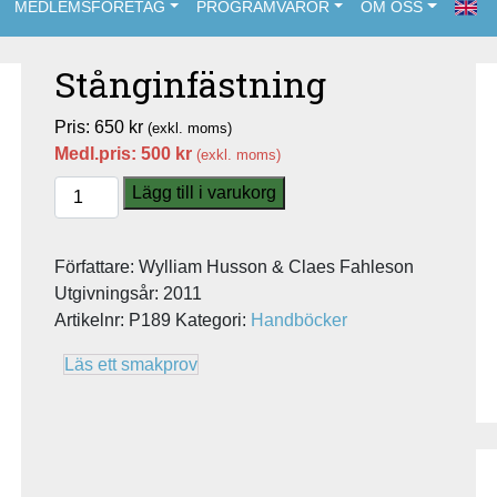
MEDLEMSFÖRETAG
PROGRAMVAROR
OM OSS
Stånginfästning
Pris:
650
kr
(exkl. moms)
Medl.pris:
500
kr
(exkl. moms)
Stånginfästning
Lägg till i varukorg
mängd
Författare: Wylliam Husson & Claes Fahleson
Utgivningsår: 2011
Artikelnr:
P189
Kategori:
Handböcker
Läs ett smakprov