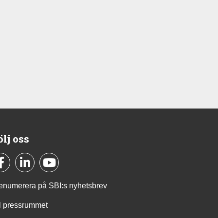
ölj oss
enumerera på SBI:s nyhetsbrev
ll pressrummet