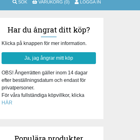
SÖK
VARUKORG
(0)
LOGGA IN
Har du ångrat ditt köp?
Klicka på knappen för mer information.
Ja, jag ångrar mitt köp
OBS! Ångerrätten gäller inom 14 dagar
efter beställningsdatum och endast för
privatpersoner.
För våra fullständiga köpvillkor, klicka
HÄR
Populära produkter