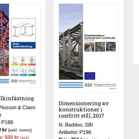
alkinfästning
Dimensionering av
 Husson & Claes
konstruktioner i
rostfritt stål, 2017
n
r: P188
N. Baddoo, SBI
0
kr
(exkl. moms)
Artikelnr: P196
s:
500
kr
(exkl.