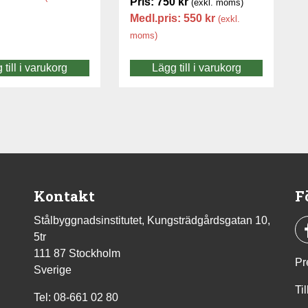
Pris:
750
kr
(exkl. moms)
Medl.pris:
550
kr
(exkl.
moms)
 till i varukorg
Lägg till i varukorg
Kontakt
F
Stålbyggnadsinstitutet, Kungsträdgårdsgatan 10,
5tr
111 87 Stockholm
Pr
Sverige
Ti
Tel: 08-661 02 80