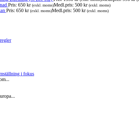
gnad
Pris:
650
kr
Medl.pris:
500
kr
(exkl. moms)
(exkl. moms)
kan
Pris:
650
kr
Medl.pris:
500
kr
(exkl. moms)
(exkl. moms)
regler
mställning i fokus
om...
Europa...