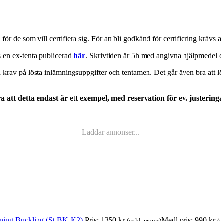
, för de som vill certifiera sig. För att bli godkänd för certifiering kr
 en ex-tenta publicerad
här
. Skrivtiden är 5h med angivna hjälpmedel 
rav på lösta inlämningsuppgifter och tentamen. Det går även bra att lös
 att detta endast är ett exempel, med reservation för ev. justering
Laddar annonser...
ning Buckling (St BK-K2)
Pris:
1350
kr
Medl.pris:
990
kr
(exkl. moms)
(