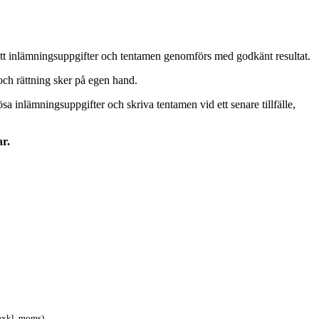
ävs att inlämningsuppgifter och tentamen genomförs med godkänt resultat.
och rättning sker på egen hand.
a inlämningsuppgifter och skriva tentamen vid ett senare tillfälle,
ar.
exkl. moms)