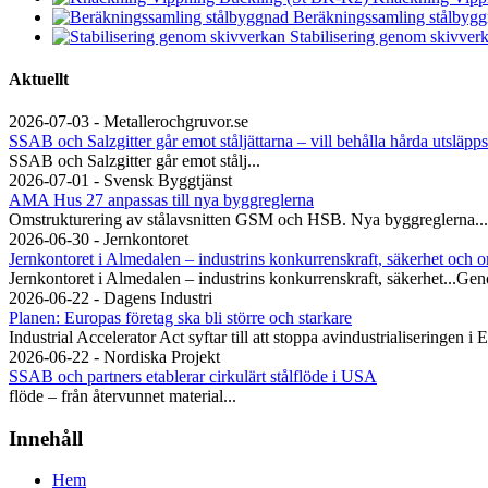
Beräkningssamling stålbyg
Stabilisering genom skivver
Aktuellt
2026-07-03 - Metallerochgruvor.se
SSAB och Salzgitter går emot ståljättarna – vill behålla hårda utsläpps
SSAB och Salzgitter går emot stålj...
2026-07-01 - Svensk Byggtjänst
AMA Hus 27 anpassas till nya byggreglerna
Omstrukturering av stålavsnitten GSM och HSB. Nya byggreglerna...
2026-06-30 - Jernkontoret
Jernkontoret i Almedalen – industrins konkurrenskraft, säkerhet och o
Jernkontoret i Almedalen – industrins konkurrenskraft, säkerhet...Gen
2026-06-22 - Dagens Industri
Planen: Europas företag ska bli större och starkare
Industrial Accelerator Act syftar till att stoppa avindustrialiseringen i 
2026-06-22 - Nordiska Projekt
SSAB och partners etablerar cirkulärt stålflöde i USA
flöde – från återvunnet material...
Innehåll
Hem