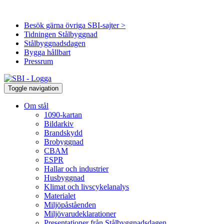
Besök gärna övriga SBI-sajter >
Tidningen Stålbyggnad
Stålbyggnadsdagen
Bygga hållbart
Pressrum
Toggle navigation
Om stål
1090-kartan
Bildarkiv
Brandskydd
Brobyggnad
CBAM
ESPR
Hallar och industrier
Husbyggnad
Klimat och livscykelanalys
Materialet
Miljöpåståenden
Miljövarudeklarationer
Presentationer från Stålbyggnadsdagen