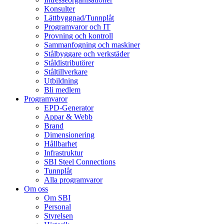
Konsulter
Lättbyggnad/Tunnplåt
Programvaror och IT
Provning och kontroll
Sammanfogning och maskiner
Stålbyggare och verkstäder
Ståldistributörer
Ståltillverkare
Utbildning
Bli medlem
Programvaror
EPD-Generator
Appar & Webb
Brand
Dimensionering
Hållbarhet
Infrastruktur
SBI Steel Connections
Tunnplåt
Alla programvaror
Om oss
Om SBI
Personal
Styrelsen