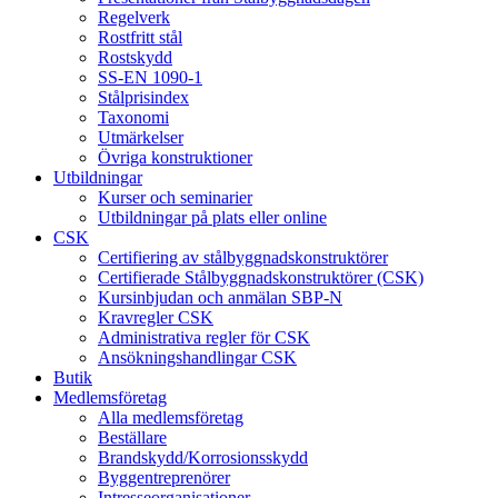
Regelverk
Rostfritt stål
Rostskydd
SS-EN 1090-1
Stålprisindex
Taxonomi
Utmärkelser
Övriga konstruktioner
Utbildningar
Kurser och seminarier
Utbildningar på plats eller online
CSK
Certifiering av stålbyggnadskonstruktörer
Certifierade Stålbyggnadskonstruktörer (CSK)
Kursinbjudan och anmälan SBP-N
Kravregler CSK
Administrativa regler för CSK
Ansökningshandlingar CSK
Butik
Medlemsföretag
Alla medlemsföretag
Beställare
Brandskydd/Korrosionsskydd
Byggentreprenörer
Intresseorganisationer