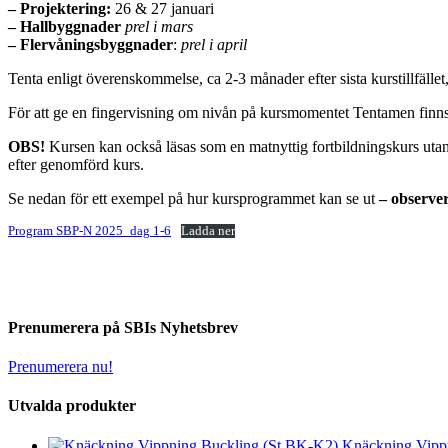
– Projektering:
26 & 27 januari
–
Hallbyggnader
prel i mars
–
Flervåningsbyggnader
:
prel i april
Tenta enligt överenskommelse, ca 2-3 månader efter sista kurstillfället
För att ge en fingervisning om nivån på kursmomentet Tentamen finns
OBS!
Kursen kan också läsas som en matnyttig fortbildningskurs utan k
efter genomförd kurs.
Se nedan för ett exempel på hur kursprogrammet kan se ut
– observera
Program SBP-N 2025_dag 1-6
Ladda ner
Prenumerera på SBIs Nyhetsbrev
Prenumerera nu!
Utvalda produkter
Knäckning Vipp