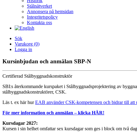
Historik
Stålnätverket
Annonsera på hemsidan
Integritetspolicy
Kontakta oss
Sök
Varukorg
(0)
Logga in
Kursinbjudan och anmälan SBP-N
Certifierad Stålbyggnadskonstruktör
SBI:s återkommande kurspaket i Stålbyggnadsprojektering av byggnad
stålbyggnadskonstruktörer, CSK.
Läs t. ex här hur
EAB använder CSK-kompetensen och bidrar till att utny
För mer information och anmälan – klicka HÄR!
Kursdagar 2027:
Kursen i sin helhet omfattar sex kursdagar som ges i block om två daga