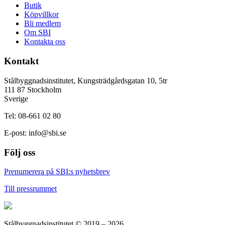
Butik
Köpvillkor
Bli medlem
Om SBI
Kontakta oss
Kontakt
Stålbyggnadsinstitutet, Kungsträdgårdsgatan 10, 5tr
111 87 Stockholm
Sverige
Tel: 08-661 02 80
E-post:
info@sbi.se
Följ oss
Prenumerera på SBI:s nyhetsbrev
Till pressrummet
Stålbyggnadsinstitutet © 2019 – 2026