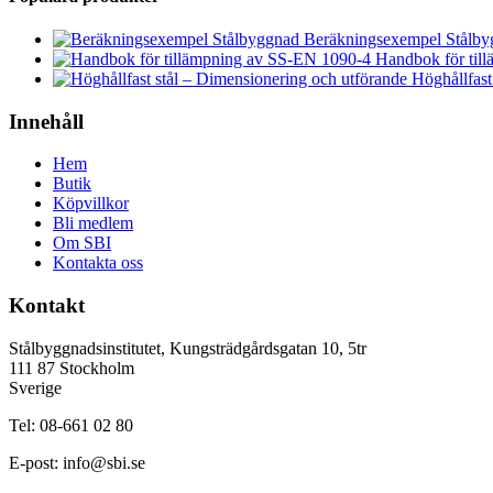
Beräkningsexempel Stålb
Handbok för til
Höghållfast
Innehåll
Hem
Butik
Köpvillkor
Bli medlem
Om SBI
Kontakta oss
Kontakt
Stålbyggnadsinstitutet, Kungsträdgårdsgatan 10, 5tr
111 87 Stockholm
Sverige
Tel: 08-661 02 80
E-post:
info@sbi.se