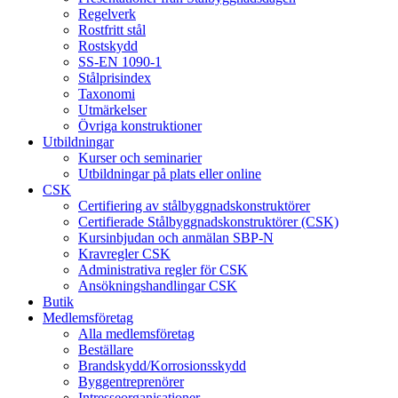
Regelverk
Rostfritt stål
Rostskydd
SS-EN 1090-1
Stålprisindex
Taxonomi
Utmärkelser
Övriga konstruktioner
Utbildningar
Kurser och seminarier
Utbildningar på plats eller online
CSK
Certifiering av stålbyggnadskonstruktörer
Certifierade Stålbyggnadskonstruktörer (CSK)
Kursinbjudan och anmälan SBP-N
Kravregler CSK
Administrativa regler för CSK
Ansökningshandlingar CSK
Butik
Medlemsföretag
Alla medlemsföretag
Beställare
Brandskydd/Korrosionsskydd
Byggentreprenörer
Intresseorganisationer