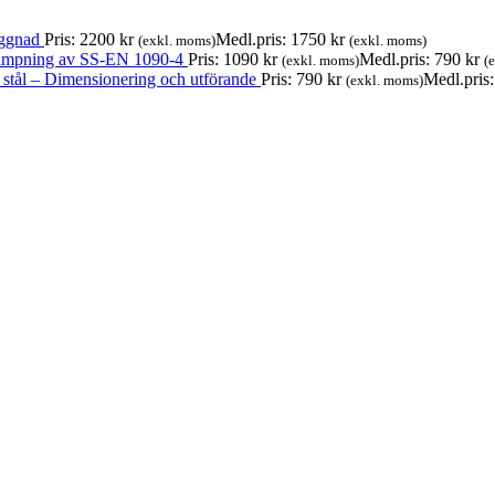
yggnad
Pris:
2200
kr
Medl.pris:
1750
kr
(exkl. moms)
(exkl. moms)
lämpning av SS-EN 1090-4
Pris:
1090
kr
Medl.pris:
790
kr
(exkl. moms)
(
 stål – Dimensionering och utförande
Pris:
790
kr
Medl.pris
(exkl. moms)