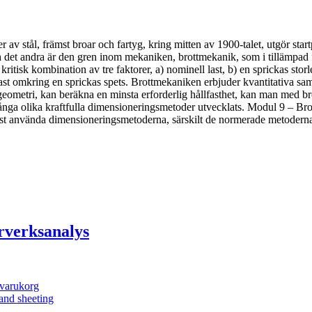
er av stål, främst broar och fartyg, kring mitten av 1900-talet, utgör s
h det andra är den gren inom mekaniken, brottmekanik, som i tillämpad
kritisk kombination av tre faktorer, a) nominell last, b) en sprickas stor
rmast omkring en sprickas spets. Brottmekaniken erbjuder kvantitativa sa
 geometri, kan beräkna en minsta erforderlig hållfasthet, kan man med b
nga olika kraftfulla dimensioneringsmetoder utvecklats. Modul 9 – Br
t använda dimensioneringsmetoderna, särskilt de normerade metoderna 
rverksanalys
i varukorg