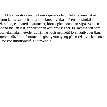
tartpunkt för två stora nutida kunskapsområden. Det ena området är
 form kan sägas behandla sprickors inverkan på en konstruktions
lek och c) en materialparameter, brottseghet, som kan sägas vara ett
mband mellan last, sprickstorlek och brottseghet. På samma sätt som
rottmekaniska metoder utifrån last och geometri kvantitativt beräkna
ottmekanik, är en fenomenologisk genomgång på en relativt elementär
för konstruktionsstål i Eurokod 3.