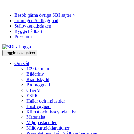
Besök gärna övriga SBI-sajter >
Tidningen Stålbyggnad
Stålbyggnadsdagen
Bygga hållbart
Pressrum
Toggle navigation
Om stål
1090-kartan
Bildarkiv
Brandskydd
Brobyggnad
CBAM
ESPR
Hallar och industrier
Husbyggnad
Klimat och livscykelanalys
Materialet
Miljöpåståenden
Miljövarudeklarationer
Presentationer från Stålbyggnadsdagen