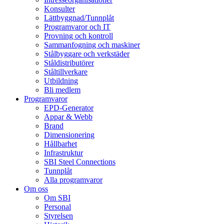
Konsulter
Lättbyggnad/Tunnplåt
Programvaror och IT
Provning och kontroll
Sammanfogning och maskiner
Stålbyggare och verkstäder
Ståldistributörer
Ståltillverkare
Utbildning
Bli medlem
Programvaror
EPD-Generator
Appar & Webb
Brand
Dimensionering
Hållbarhet
Infrastruktur
SBI Steel Connections
Tunnplåt
Alla programvaror
Om oss
Om SBI
Personal
Styrelsen