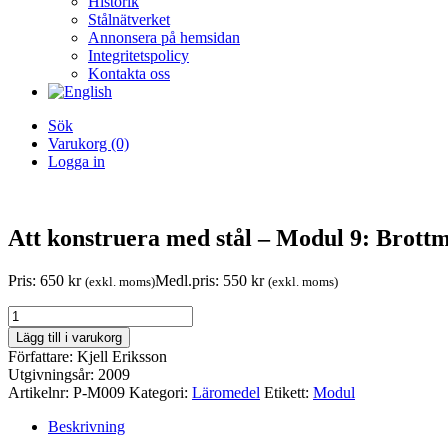
Historik
Stålnätverket
Annonsera på hemsidan
Integritetspolicy
Kontakta oss
Sök
Varukorg
(0)
Logga in
Att konstruera med stål – Modul 9: Brott
Pris:
650
kr
Medl.pris:
550
kr
(exkl. moms)
(exkl. moms)
Att
konstruera
Lägg till i varukorg
med
Författare: Kjell Eriksson
stål
Utgivningsår: 2009
-
Artikelnr:
P-M009
Kategori:
Läromedel
Etikett:
Modul
Modul
9:
Beskrivning
Brottmekanik