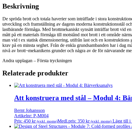
mängd
Beskrivning
De spröda brott och totala haverier som inträffade i stora konstruktion
utveckling och framställning av dagens moderna konstruktionsstål oc
lastbärande förmåga. Med brottmekaniskt synsätt inträffar brott vid en 
mått på ett materials förmåga till motstånd mot brott i ett område nä
man vid t ex statisk dimensionering, utifrån last och en konstruktions
krav på en minsta seghet. Från de enkla grundsambanden har i dag må
nivå av brott¬mekanikens grunder och några av de för närvarande mes
Andra upplagan – Första tryckningen
Relaterade produkter
Att konstruera med stål – Modul 4: Bä
Bernt Johansson
Artikelnr: P-M004
Pris:
450
kr
Medl.pris:
350
kr
Lägg till 
(exkl. moms)
(exkl. moms)