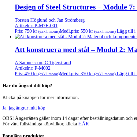
Design of Steel Structures – Module 7:
Torsten Höglund och Jan Strömberg
Artikelnr: P-M7E-001
Pris:
750
kr
Medl.pris:
550
kr
Lägg till 
(exkl. moms)
(exkl. moms)
Att konstruera med stål – Modul 2: M
A Samuelsson, C Tigerstrand
Artikelnr: P-M002
Pris:
450
kr
Medl.pris:
350
kr
Lägg till 
(exkl. moms)
(exkl. moms)
Har du ångrat ditt köp?
Klicka på knappen för mer information.
Ja, jag ångrar mitt köp
OBS! Ångerrätten gäller inom 14 dagar efter beställningsdatum och en
För våra fullständiga köpvillkor, klicka
HÄR
Populära produkter