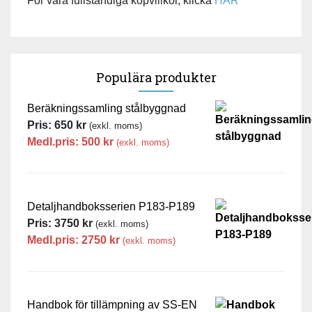
För våra fullständiga köpvillkor, klicka
HÄR
Populära produkter
Beräkningssamling stålbyggnad
Pris:
650
kr
(exkl. moms)
Medl.pris:
500
kr
(exkl. moms)
Detaljhandboksserien P183-P189
Pris:
3750
kr
(exkl. moms)
Medl.pris:
2750
kr
(exkl. moms)
Handbok för tillämpning av SS-EN