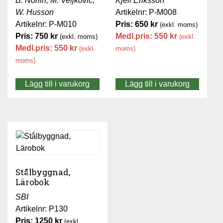
B. Norlin, M. Veljković,
Kjell Eriksson
W. Husson
Artikelnr: P-M008
Artikelnr: P-M010
Pris:
650
kr
(exkl. moms)
Pris:
750
kr
Medl.pris:
550
kr
(exkl. moms)
(exkl.
Medl.pris:
550
kr
(exkl.
moms)
moms)
Lägg till i varukorg
Lägg till i varukorg
Stålbyggnad,
Lärobok
SBI
Artikelnr: P130
Pris:
1250
kr
(exkl.