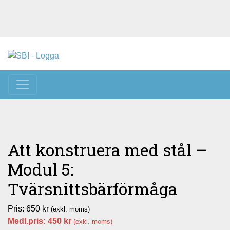
Toggle navigation
Att konstruera med stål –
Modul 5:
Tvärsnittsbärförmåga
Pris:
650
kr
(exkl. moms)
Medl.pris:
450
kr
(exkl. moms)