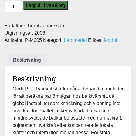
Att
Lägg till i varukorg
konstruera
med
Författare: Bernt Johansson
stål
Utgivningsår: 2006
-
Artikelnr:
P-M005
Kategori:
Läromedel
Etikett:
Modul
Modul
5:
Tvärsnittsbärförmåga
Beskrivning
mängd
Beskrivning
Modul 5 – Tvärsnittsbärförmåga, behandlar metoder
för att beräkna bärförmågan hos balktvärsnitt då
global instabilitet som knäckning och vippning inte
inverkar. Innehållet täcker valsade balkar och
mindre svetsade balkar belastade med normalkraft,
böjmoment, tvärkraft eller koncentrerade lokala
krafter och interaktion mellan dessa. För stora