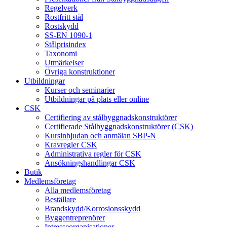
Regelverk
Rostfritt stål
Rostskydd
SS-EN 1090-1
Stålprisindex
Taxonomi
Utmärkelser
Övriga konstruktioner
Utbildningar
Kurser och seminarier
Utbildningar på plats eller online
CSK
Certifiering av stålbyggnadskonstruktörer
Certifierade Stålbyggnadskonstruktörer (CSK)
Kursinbjudan och anmälan SBP-N
Kravregler CSK
Administrativa regler för CSK
Ansökningshandlingar CSK
Butik
Medlemsföretag
Alla medlemsföretag
Beställare
Brandskydd/Korrosionsskydd
Byggentreprenörer
Intresseorganisationer