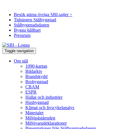
Besök gärna övriga SBI-sajter >
Tidningen Stålbyggnad
Stålbyggnadsdagen
Bygga hållbart
Pressrum
Toggle navigation
Om stål
1090-kartan
Bildarkiv
Brandskydd
Brobyggnad
CBAM
ESPR
Hallar och industrier
Husbyggnad
Klimat och livscykelanalys
Materialet
Miljöpåståenden
Miljövarudeklarationer
Presentationer från Stålbyggnadsdagen