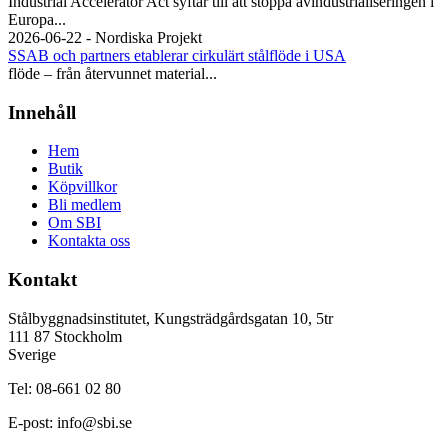
Industrial Accelerator Act syftar till att stoppa avindustrialiseringen i
Europa...
2026-06-22 - Nordiska Projekt
SSAB och partners etablerar cirkulärt stålflöde i USA
flöde – från återvunnet material...
Innehåll
Hem
Butik
Köpvillkor
Bli medlem
Om SBI
Kontakta oss
Kontakt
Stålbyggnadsinstitutet, Kungsträdgårdsgatan 10, 5tr
111 87 Stockholm
Sverige
Tel: 08-661 02 80
E-post:
info@sbi.se