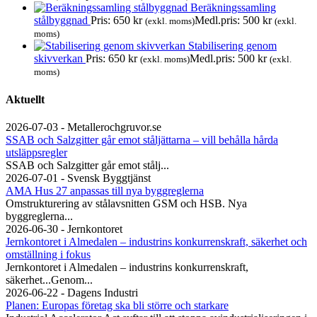
Beräkningssamling
stålbyggnad
Pris:
650
kr
Medl.pris:
500
kr
(exkl. moms)
(exkl.
moms)
Stabilisering genom
skivverkan
Pris:
650
kr
Medl.pris:
500
kr
(exkl. moms)
(exkl.
moms)
Aktuellt
2026-07-03 - Metallerochgruvor.se
SSAB och Salzgitter går emot ståljättarna – vill behålla hårda
utsläppsregler
SSAB och Salzgitter går emot stålj...
2026-07-01 - Svensk Byggtjänst
AMA Hus 27 anpassas till nya byggreglerna
Omstrukturering av stålavsnitten GSM och HSB. Nya
byggreglerna...
2026-06-30 - Jernkontoret
Jernkontoret i Almedalen – industrins konkurrenskraft, säkerhet och
omställning i fokus
Jernkontoret i Almedalen – industrins konkurrenskraft,
säkerhet...Genom...
2026-06-22 - Dagens Industri
Planen: Europas företag ska bli större och starkare