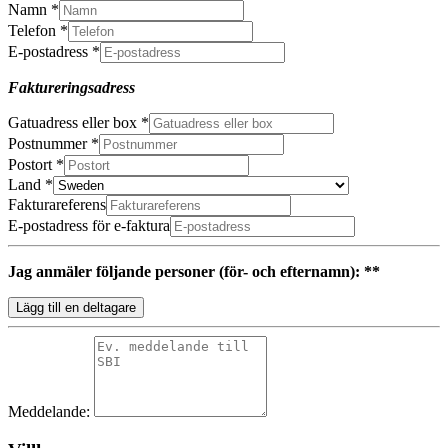
Namn
*
Telefon
*
E-postadress
*
Faktureringsadress
Gatuadress eller box
*
Postnummer
*
Postort
*
Land
*
Fakturareferens
E-postadress för e-faktura
Jag anmäler följande personer (för- och efternamn): **
Lägg till en deltagare
Meddelande: