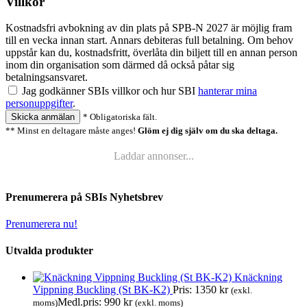
Villkor
Kostnadsfri avbokning av din plats på SPB-N 2027 är möjlig fram
till en vecka innan start. Annars debiteras full betalning. Om behov
uppstår kan du, kostnadsfritt, överlåta din biljett till en annan person
inom din organisation som därmed då också påtar sig
betalningsansvaret.
Jag godkänner SBIs villkor och hur SBI
hanterar mina
personuppgifter
.
Skicka anmälan
* Obligatoriska fält.
** Minst en deltagare måste anges!
Glöm ej dig själv om du ska deltaga.
Laddar annonser...
Prenumerera på SBIs Nyhetsbrev
Prenumerera nu!
Utvalda produkter
Knäckning
Vippning Buckling (St BK-K2)
Pris:
1350
kr
(exkl.
Medl.pris:
990
kr
moms)
(exkl. moms)