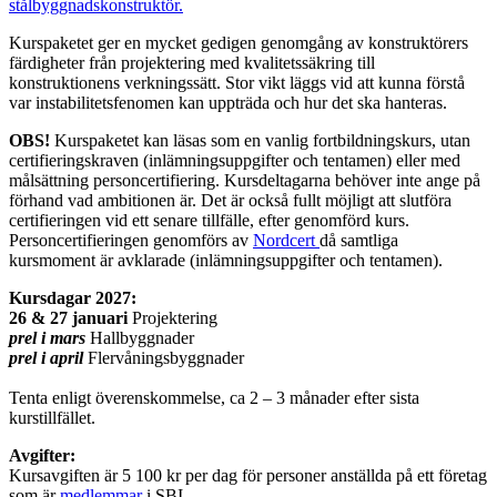
stålbyggnadskonstruktör.
Kurspaketet ger en mycket gedigen genomgång av konstruktörers
färdigheter från projektering med kvalitetssäkring till
konstruktionens verkningssätt. Stor vikt läggs vid att kunna förstå
var instabilitetsfenomen kan uppträda och hur det ska hanteras.
OBS!
Kurspaketet kan läsas som en vanlig fortbildningskurs, utan
certifieringskraven (inlämningsuppgifter och tentamen) eller med
målsättning personcertifiering. Kursdeltagarna behöver inte ange på
förhand vad ambitionen är. Det är också fullt möjligt att slutföra
certifieringen vid ett senare tillfälle, efter genomförd kurs.
Personcertifieringen genomförs av
Nordcert
då samtliga
kursmoment är avklarade (inlämningsuppgifter och tentamen).
Kursdagar 2027:
26 & 27 januari
Projektering
prel i mars
Hallbyggnader
prel i april
Flervåningsbyggnader
Tenta enligt överenskommelse, ca 2 – 3 månader efter sista
kurstillfället.
Avgifter:
Kursavgiften är 5 100 kr per dag för personer anställda på ett företag
som är
medlemmar
i SBI.