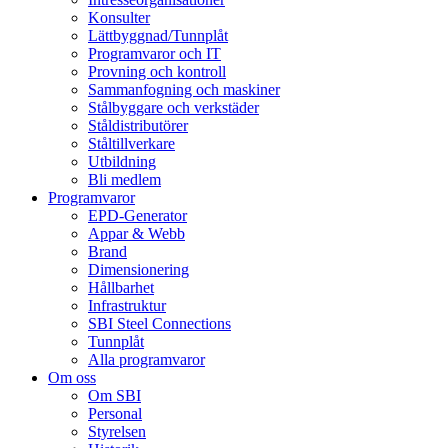
Konsulter
Lättbyggnad/Tunnplåt
Programvaror och IT
Provning och kontroll
Sammanfogning och maskiner
Stålbyggare och verkstäder
Ståldistributörer
Ståltillverkare
Utbildning
Bli medlem
Programvaror
EPD-Generator
Appar & Webb
Brand
Dimensionering
Hållbarhet
Infrastruktur
SBI Steel Connections
Tunnplåt
Alla programvaror
Om oss
Om SBI
Personal
Styrelsen