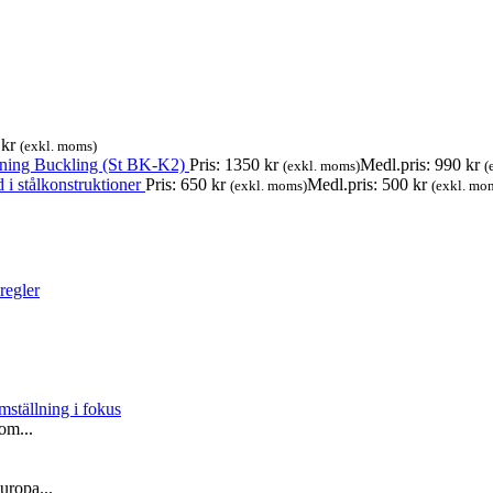
0
kr
(exkl. moms)
ning Buckling (St BK-K2)
Pris:
1350
kr
Medl.pris:
990
kr
(exkl. moms)
(
 i stålkonstruktioner
Pris:
650
kr
Medl.pris:
500
kr
(exkl. moms)
(exkl. mo
regler
mställning i fokus
om...
Europa...