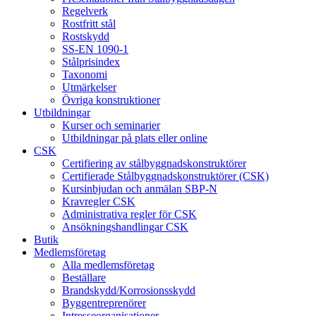
Regelverk
Rostfritt stål
Rostskydd
SS-EN 1090-1
Stålprisindex
Taxonomi
Utmärkelser
Övriga konstruktioner
Utbildningar
Kurser och seminarier
Utbildningar på plats eller online
CSK
Certifiering av stålbyggnadskonstruktörer
Certifierade Stålbyggnadskonstruktörer (CSK)
Kursinbjudan och anmälan SBP-N
Kravregler CSK
Administrativa regler för CSK
Ansökningshandlingar CSK
Butik
Medlemsföretag
Alla medlemsföretag
Beställare
Brandskydd/Korrosionsskydd
Byggentreprenörer
Intresseorganisationer