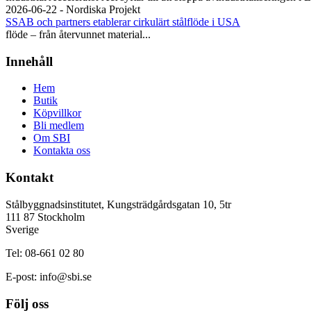
2026-06-22 - Nordiska Projekt
SSAB och partners etablerar cirkulärt stålflöde i USA
flöde – från återvunnet material...
Innehåll
Hem
Butik
Köpvillkor
Bli medlem
Om SBI
Kontakta oss
Kontakt
Stålbyggnadsinstitutet, Kungsträdgårdsgatan 10, 5tr
111 87 Stockholm
Sverige
Tel: 08-661 02 80
E-post:
info@sbi.se
Följ oss