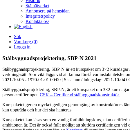
Historik
Stålnätverket
Annonsera på hemsidan
Integritetspolicy
Kontakta oss
Sök
Varukorg
(0)
Logga in
Stålbyggnadsprojektering, SBP-N 2021
Stålbyggnadsprojektering, SBP-N är ett kurspaket om 3×2 kursdagar s
verkningssätt. Stor vikt läggs vid att kunna förstå var instabilitetsfe
2021-10-05 - 1970-01-01 00:00 |
Sista anmälningsdag: 2021-10-04 0
Stålbyggnadsprojektering, SBP-N, är ett kurspaket om 3×2 kursdagar
personcertifieringen
CSK – Certifierad stålbyggnadskonstruktör.
Kurspaketet ger en mycket gedigen genomgång av konstruktörers färdighe
kan uppträda och hur det ska hanteras.
Kurspaketet kan läsas som en vanlig fortbildningskurs, utan certifier
ambitionen är. Det är också fullt möjligt att slutföra certifieringen vid et