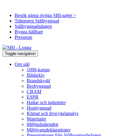
Besök gärna övriga SBI-sajter >
Tidningen Stålbyggnad
Stålbyggnadsdagen
Bygga hållbart
Pressrum
Toggle navigation
Om stål
1090-kartan
Bildarkiv
Brandskydd
Brobyggnad
CBAM
ESPR
Hallar och industrier
Husbyggnad
Klimat och livscykelanalys
Materialet
Miljöpåståenden
Miljövarudeklarationer
Presentationer från Stålbyggnadsdagen