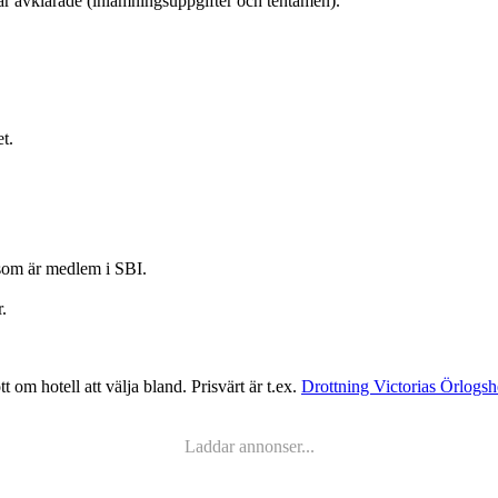
r avklarade (inlämningsuppgifter och tentamen).
t.
 som är medlem i SBI.
.
om hotell att välja bland. Prisvärt är t.ex.
Drottning Victorias Örlogs
Laddar annonser...