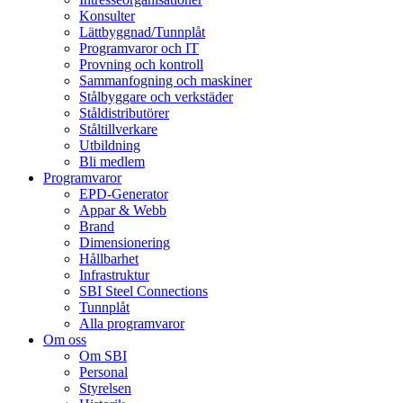
Konsulter
Lättbyggnad/Tunnplåt
Programvaror och IT
Provning och kontroll
Sammanfogning och maskiner
Stålbyggare och verkstäder
Ståldistributörer
Ståltillverkare
Utbildning
Bli medlem
Programvaror
EPD-Generator
Appar & Webb
Brand
Dimensionering
Hållbarhet
Infrastruktur
SBI Steel Connections
Tunnplåt
Alla programvaror
Om oss
Om SBI
Personal
Styrelsen