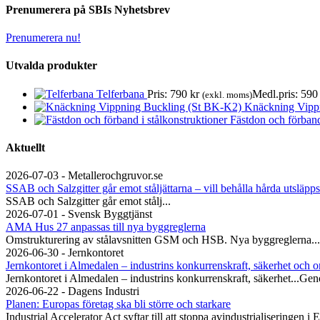
Prenumerera på SBIs Nyhetsbrev
Prenumerera nu!
Utvalda produkter
Telferbana
Pris:
790
kr
Medl.pris:
59
(exkl. moms)
Knäckning Vipp
Fästdon och förband
Aktuellt
2026-07-03 - Metallerochgruvor.se
SSAB och Salzgitter går emot ståljättarna – vill behålla hårda utsläpps
SSAB och Salzgitter går emot stålj...
2026-07-01 - Svensk Byggtjänst
AMA Hus 27 anpassas till nya byggreglerna
Omstrukturering av stålavsnitten GSM och HSB. Nya byggreglerna...
2026-06-30 - Jernkontoret
Jernkontoret i Almedalen – industrins konkurrenskraft, säkerhet och o
Jernkontoret i Almedalen – industrins konkurrenskraft, säkerhet...Gen
2026-06-22 - Dagens Industri
Planen: Europas företag ska bli större och starkare
Industrial Accelerator Act syftar till att stoppa avindustrialiseringen i 