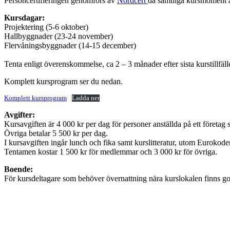
Personcertifieringen genomförs av
Nordcert
då samtliga kursmoment ä
Kursdagar:
Projektering (5-6 oktober)
Hallbyggnader (23-24 november)
Flervåningsbyggnader (14-15 december)
Tenta enligt överenskommelse, ca 2 – 3 månader efter sista kurstillfälle
Komplett kursprogram ser du nedan.
Komplett kursprogram
Ladda ner
Avgifter:
Kursavgiften är 4 000 kr per dag för personer anställda på ett företag
Övriga betalar 5 500 kr per dag.
I kursavgiften ingår lunch och fika samt kurslitteratur, utom Eurokoder
Tentamen kostar 1 500 kr för medlemmar och 3 000 kr för övriga.
Boende:
För kursdeltagare som behöver övernattning nära kurslokalen finns gott 