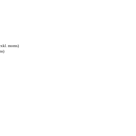
exkl. moms)
ms)