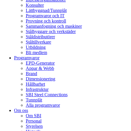
Konsulter
Lättbyggnad/Tunnplåt
Programvaror och IT
Provning och kontroll
Sammanfogning och maskiner
Stålbyggare och verkstäder
Ståldistributörer
Ståltillverkare
Utbildning
Bli medlem
Programvaror
EPD-Generator
Appar & Webb
Brand
Dimensionering
Hållbarhet
Infrastruktur
SBI Steel Connections
Tunnplåt
Alla programvaror
Om oss
Om SBI
Personal
Styrelsen