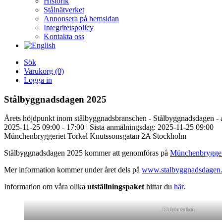
Historik
Stålnätverket
Annonsera på hemsidan
Integritetspolicy
Kontakta oss
Sök
Varukorg
(0)
Logga in
Stålbyggnadsdagen 2025
Årets höjdpunkt inom stålbyggnadsbranschen - Stålbyggnadsdagen -
2025-11-25 09:00 - 17:00 |
Sista anmälningsdag: 2025-11-25 09:00
Münchenbryggeriet Torkel Knutssonsgatan 2A Stockholm
Stålbyggnadsdagen 2025 kommer att genomföras på
Münchenbrygger
Mer information kommer under året dels på
www.stalbyggnadsdagen.
Information om våra olika
utställningspaket
hittar du
här
.
Riddarsalen