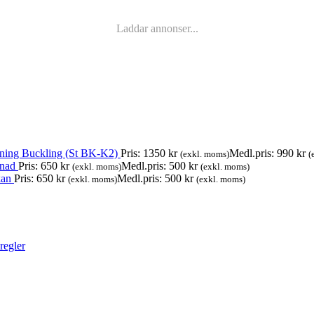
Laddar annonser...
ning Buckling (St BK-K2)
Pris:
1350
kr
Medl.pris:
990
kr
(exkl. moms)
(
gnad
Pris:
650
kr
Medl.pris:
500
kr
(exkl. moms)
(exkl. moms)
kan
Pris:
650
kr
Medl.pris:
500
kr
(exkl. moms)
(exkl. moms)
regler