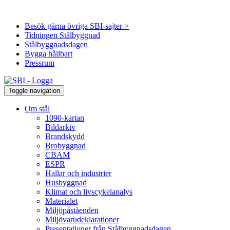
Besök gärna övriga SBI-sajter >
Tidningen Stålbyggnad
Stålbyggnadsdagen
Bygga hållbart
Pressrum
Toggle navigation
Om stål
1090-kartan
Bildarkiv
Brandskydd
Brobyggnad
CBAM
ESPR
Hallar och industrier
Husbyggnad
Klimat och livscykelanalys
Materialet
Miljöpåståenden
Miljövarudeklarationer
Presentationer från Stålbyggnadsdagen