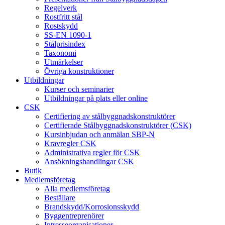
Regelverk
Rostfritt stål
Rostskydd
SS-EN 1090-1
Stålprisindex
Taxonomi
Utmärkelser
Övriga konstruktioner
Utbildningar
Kurser och seminarier
Utbildningar på plats eller online
CSK
Certifiering av stålbyggnadskonstruktörer
Certifierade Stålbyggnadskonstruktörer (CSK)
Kursinbjudan och anmälan SBP-N
Kravregler CSK
Administrativa regler för CSK
Ansökningshandlingar CSK
Butik
Medlemsföretag
Alla medlemsföretag
Beställare
Brandskydd/Korrosionsskydd
Byggentreprenörer
Intresseorganisationer