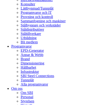
Konsulter
Lättbyggnad/Tunnplåt
Programvaror och IT
Provning och kontroll
Sammanfogning och maskiner
Stålbyggare och verkstäder
Ståldistributörer
Ståltillverkare
Utbildning
Bli medlem
Programvaror
EPD-Generator
Appar & Webb
Brand
Dimensionering
Hållbarhet
Infrastruktur
SBI Steel Connections
Tunnplåt
Alla programvaror
Om oss
Om SBI
Personal
Styrelsen