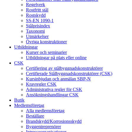
Regelverk
Rostfritt stål
Rostskydd
SS-EN 1090-1
Stålprisindex
Taxonomi
Utmärkelser
Övriga konstruktioner
Utbildningar
Kurser och seminarier
Utbildningar på plats eller online
CSK
Certifiering av stålbyggnadskonstruktörer
Certifierade Stålbyggnadskonstruktörer (CSK)
Kursinbjudan och anmälan SBP-N
Kravregler CSK
Administrativa regler för CSK
Ansökningshandlingar CSK
Butik
Medlemsföretag
Alla medlemsföretag
Beställare
Brandskydd/Korrosionsskydd
Byggentreprenörer
Intresseorganisationer