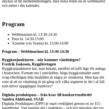
skickas ut till medlemsföretagen, men boka redan nu in webbinariet
och mötet i din kalender.
Program
Webbinarium kl. 13:30-14:30
Paus kl. 14:30-15:00
Årsmöte (via Teams) kl. 15:00-16:00
Program – Webbinarium kl. 13:30-14:30
Bygg­konjunkturen – när kommer vändningen?
Fredrik Isaksson, Byggföretagen
Byggkonjunkturen har, som bekant, medfört ett tufft läge för många
i branschen. Fortsatt oro i omvärlden, höga byggkostnader samt
svag efterfrågan från hushållen är några av orsakerna. Men kan det
vara så att en vändning är på gång och vilka segment är det i så fall
som driver uppgången framöver?
Digitala produktpass – från krav till konkurrensfördel
Sandra Ahlstrand, SSAB
Digitala Produktpass (DPP) är snart verklighet genom en ny EU-
lagstiftning. Vad innebär det i praktiken – och hur påverkar det oss