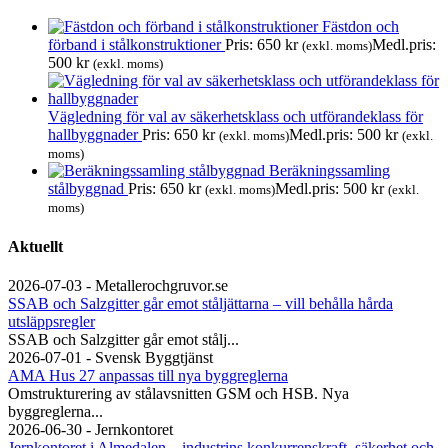
Fästdon och
förband i stålkonstruktioner
Pris:
650
kr
Medl.pris:
(exkl. moms)
500
kr
(exkl. moms)
Vägledning för val av säkerhetsklass och utförandeklass för
hallbyggnader
Pris:
650
kr
Medl.pris:
500
kr
(exkl. moms)
(exkl.
moms)
Beräkningssamling
stålbyggnad
Pris:
650
kr
Medl.pris:
500
kr
(exkl. moms)
(exkl.
moms)
Aktuellt
2026-07-03 - Metallerochgruvor.se
SSAB och Salzgitter går emot ståljättarna – vill behålla hårda
utsläppsregler
SSAB och Salzgitter går emot stålj...
2026-07-01 - Svensk Byggtjänst
AMA Hus 27 anpassas till nya byggreglerna
Omstrukturering av stålavsnitten GSM och HSB. Nya
byggreglerna...
2026-06-30 - Jernkontoret
Jernkontoret i Almedalen – industrins konkurrenskraft, säkerhet och