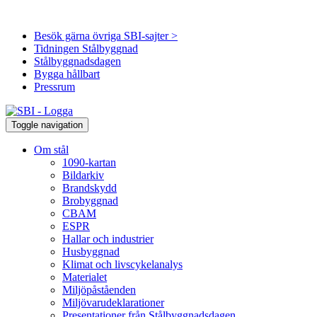
Besök gärna övriga SBI-sajter >
Tidningen Stålbyggnad
Stålbyggnadsdagen
Bygga hållbart
Pressrum
Toggle navigation
Om stål
1090-kartan
Bildarkiv
Brandskydd
Brobyggnad
CBAM
ESPR
Hallar och industrier
Husbyggnad
Klimat och livscykelanalys
Materialet
Miljöpåståenden
Miljövarudeklarationer
Presentationer från Stålbyggnadsdagen