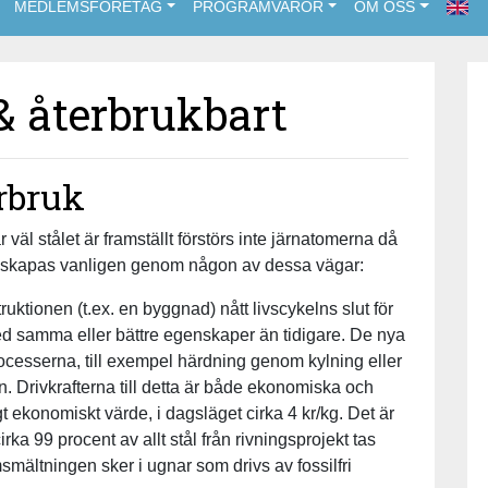
MEDLEMSFÖRETAG
PROGRAMVAROR
OM OSS
 & återbrukbart
rbruk
r väl stålet är framställt förstörs inte järnatomerna då
eln skapas vanligen genom någon av dessa vägar:
uktionen (t.ex. en byggnad) nått livscykelns slut för
med samma eller bättre egenskaper än tidigare. De nya
ocesserna, till exempel härdning genom kylning eller
n. Drivkrafterna till detta är både ekonomiska och
t ekonomiskt värde, i dagsläget cirka 4 kr/kg. Det är
 cirka 99 procent av allt stål från rivningsprojekt tas
smältningen sker i ugnar som drivs av fossilfri