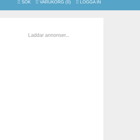
SÖK
VARUKORG
(0)
LOGGA IN
Laddar annonser...