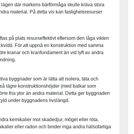
 lägen där markens bärförmåga skulle kräva stora
ra material. På detta vis kan fastighetsresurser
tas på plats resurseffektivt eftersom den låga vikten
äckvidd. För att uppnå en konstruktion med samma
e kranar och kranfundament än vid lyft av andra
ändning.
tiva byggnader som är lätta att isolera, täta och
så lägre konstruktionshöjder (med balkar som
törre fria ytor än andra material. Detta ger byggnaden
yld under byggnadens livslängd.
dra kemikalier mot skadedjur, mögel eller röta.
ikalier eller radon och binder inga andra hälsofarliga