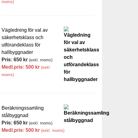
moms)
Vägledning för val av
säkerhetsklass och
utförandeklass för
hallbyggnader
Pris:
650
kr
(exkl. moms)
Medl.pris:
500
kr
(exkl.
moms)
Beräkningssamling
stålbyggnad
Pris:
650
kr
(exkl. moms)
Medl.pris:
500
kr
(exkl. moms)