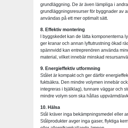
grundläggning. De är även lämpliga i andra
grundläggningsresurser för byggnader av and
användas på ett mer optimalt sätt.
8. Effektiv montering
I byggskedet kan de lätta komponenterna lyf
ger kranar och annan lyftutrustning ökad r
spännvidd kan entreprenören använda mindr
material, vilket innebär minskad resursanv
9. Energieffektiv utformning
Stålet är kompakt och ger därför energieffek
fuktsäkra. Den mindre volymen innebär ock
integreras i bjälklag), tunnare väggar och s
mindre volym som ska hållas uppvärmd/avk
10. Hälsa
Stål kräver inga bekämpningsmedel eller an
Stålprodukter avger inga gaser, flyktiga kem
eller allergiframkallande ämnen.