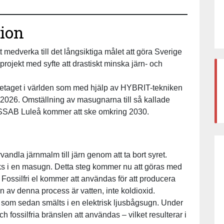
tion
 medverka till det långsiktiga målet att göra Sverige
t projekt med syfte att drastiskt minska järn- och
företaget i världen som med hjälp av HYBRIT-tekniken
an 2026. Omställning av masugnarna till så kallade
SSAB Luleå kommer att ske omkring 2030.
örvandla järnmalm till järn genom att ta bort syret.
koks i en masugn. Detta steg kommer nu att göras med
ossilfri el kommer att användas för att producera
en av denna process är vatten, inte koldioxid.
 som sedan smälts i en elektrisk ljusbågsugn. Under
 fossilfria bränslen att användas – vilket resulterar i