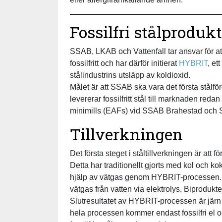
Fossilfri stålproduk
SSAB, LKAB och Vattenfall tar ansvar för att
fossilfritt och har därför initierat
HYBRIT
, et
stålindustrins utsläpp av koldioxid.
Målet är att SSAB ska vara det första stål
levererar fossilfritt stål till marknaden red
minimills (EAFs) vid SSAB Brahestad och 
Tillverkningen
Det första steget i ståltillverkningen är att f
Detta har traditionellt gjorts med kol och 
hjälp av vätgas genom HYBRIT-processen. F
vätgas från vatten via elektrolys. Biprodukt
Slutresultatet av HYBRIT-processen är järn
hela processen kommer endast fossilfri el och