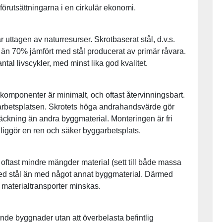
förutsättningarna i en cirkulär ekonomi.
 uttagen av naturresurser. Skrotbaserat stål, d.v.s.
än 70% jämfört med stål producerat av primär råvara.
ntal livscykler, med minst lika god kvalitet.
ålkomponenter är minimalt, och oftast återvinningsbart.
arbetsplatsen. Skrotets höga andrahandsvärde gör
tsträckning än andra byggmaterial. Monteringen är fri
liggör en ren och säker byggarbetsplats.
 oftast mindre mängder material (sett till både massa
med stål än med något annat byggmaterial. Därmed
a materialtransporter minskas.
nde byggnader utan att överbelasta befintlig