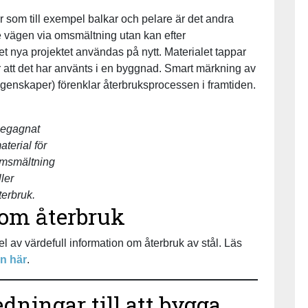
r som till exempel balkar och pelare är det andra
nte vägen via omsmältning utan kan efter
et nya projektet användas på nytt. Materialet tappar
r att det har använts i en byggnad. Smart märkning av
a egenskaper) förenklar återbruksprocessen i framtiden.
egagnat
aterial för
msmältning
ller
terbruk.
 om återbruk
el av värdefull information om återbruk av stål. Läs
en här
.
dningar till att bygga