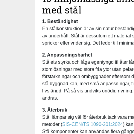
med stål
1. Beständighet
En stålkonstruktion är av sin natur beständi
av underhåll. Stål är dessutom ett material s
spricker eller vrider sig. Det leder till min
2. Anpassningsbarhet
Stålets styrka och låga egentyngd tillåter lå
stomlösningar med stora fria ytor utan pelare
förstärkningar och ombyggnader eftersom de
stålbyggnad kan, med små anpassningar, t
livslängd. På så vis undviks onödig rivn
ändras.
3. Återbruk
Stål lämpar sig väl för återbruk tack vara
metoder (
SIS-CEN/TS 1090-201:2024
) kan
Stålkomponenter kan användas flera gånger 