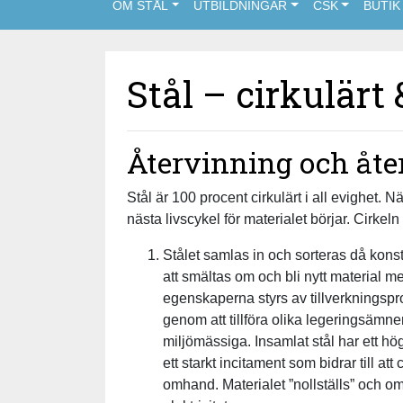
OM STÅL
UTBILDNINGAR
CSK
BUTIK
Stål – cirkulärt
Återvinning och åte
Stål är 100 procent cirkulärt i all evighet. Nä
nästa livscykel för materialet börjar. Cirk
Stålet samlas in och sorteras då konstr
att smältas om och bli nytt material 
egenskaperna styrs av tillverkningspr
genom att tillföra olika legeringsämne
miljömässiga. Insamlat stål har ett hög
ett starkt incitament som bidrar till att
omhand. Materialet ”nollställs” och om