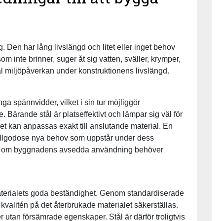
g. Den har lång livslängd och litet eller inget behov
om inte brinner, suger åt sig vatten, sväller, krymper,
imal miljöpåverkan under konstruktionens livslängd.
nga spännvidder, vilket i sin tur möjliggör
. Bärande stål är platseffektivt och lämpar sig väl för
t kan anpassas exakt till anslutande material. En
illgodose nya behov som uppstår under dess
ing, om byggnadens avsedda användning behöver
 materialets goda beständighet. Genom standardiserade
 kvalitén på det återbrukade materialet säkerställas.
utan försämrade egenskaper. Stål är därför troligtvis