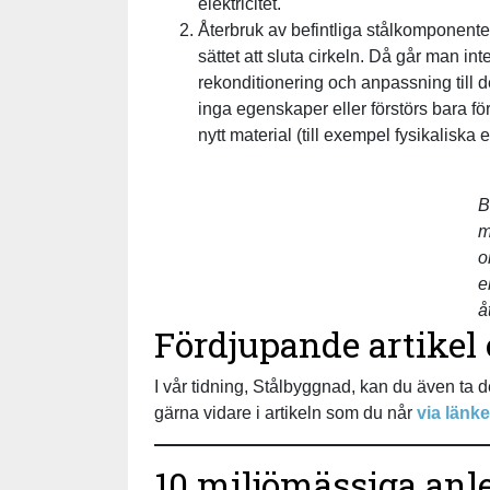
elektricitet.
Återbruk av befintliga stålkomponente
sättet att sluta cirkeln. Då går man i
rekonditionering och anpassning till d
inga egenskaper eller förstörs bara fö
nytt material (till exempel fysikalisk
B
m
o
e
å
Fördjupande artikel
I vår tidning, Stålbyggnad, kan du även ta d
gärna vidare i artikeln som du når
via länk
10 miljömässiga anle