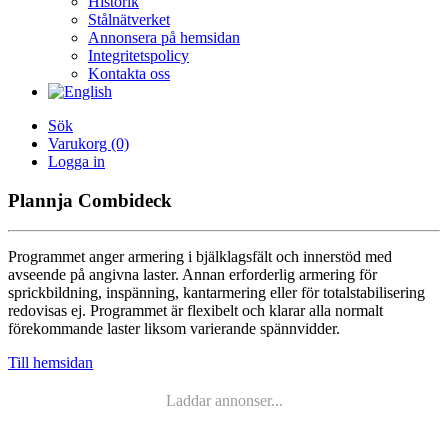
Historik
Stålnätverket
Annonsera på hemsidan
Integritetspolicy
Kontakta oss
Sök
Varukorg
(0)
Logga in
Plannja Combideck
Programmet anger armering i bjälklagsfält och innerstöd med
avseende på angivna laster. Annan erforderlig armering för
sprickbildning, inspänning, kantarmering eller för totalstabilisering
redovisas ej. Programmet är flexibelt och klarar alla normalt
förekommande laster liksom varierande spännvidder.
Till hemsidan
Laddar annonser...