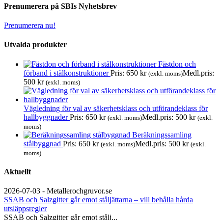
Prenumerera på SBIs Nyhetsbrev
Prenumerera nu!
Utvalda produkter
Fästdon och
förband i stålkonstruktioner
Pris:
650
kr
Medl.pris:
(exkl. moms)
500
kr
(exkl. moms)
Vägledning för val av säkerhetsklass och utförandeklass för
hallbyggnader
Pris:
650
kr
Medl.pris:
500
kr
(exkl. moms)
(exkl.
moms)
Beräkningssamling
stålbyggnad
Pris:
650
kr
Medl.pris:
500
kr
(exkl. moms)
(exkl.
moms)
Aktuellt
2026-07-03 - Metallerochgruvor.se
SSAB och Salzgitter går emot ståljättarna – vill behålla hårda
utsläppsregler
SSAB och Salzgitter går emot stålj...