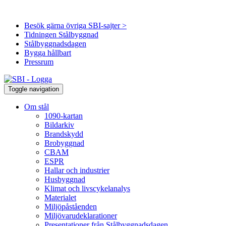
Besök gärna övriga SBI-sajter >
Tidningen Stålbyggnad
Stålbyggnadsdagen
Bygga hållbart
Pressrum
Toggle navigation
Om stål
1090-kartan
Bildarkiv
Brandskydd
Brobyggnad
CBAM
ESPR
Hallar och industrier
Husbyggnad
Klimat och livscykelanalys
Materialet
Miljöpåståenden
Miljövarudeklarationer
Presentationer från Stålbyggnadsdagen