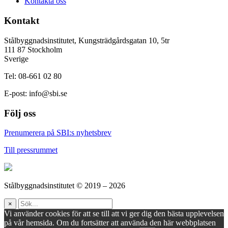
Kontakta oss
Kontakt
Stålbyggnadsinstitutet, Kungsträdgårdsgatan 10, 5tr
111 87 Stockholm
Sverige
Tel: 08-661 02 80
E-post:
info@sbi.se
Följ oss
Prenumerera på SBI:s nyhetsbrev
Till pressrummet
Stålbyggnadsinstitutet © 2019 – 2026
×
Vi använder cookies för att se till att vi ger dig den bästa upplevelsen
på vår hemsida. Om du fortsätter att använda den här webbplatsen