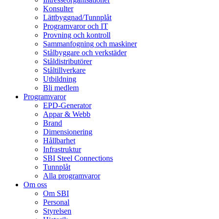
Konsulter
Lättbyggnad/Tunnplåt
Programvaror och IT
Provning och kontroll
Sammanfogning och maskiner
Stålbyggare och verkstäder
Ståldistributörer
Ståltillverkare
Utbildning
Bli medlem
Programvaror
EPD-Generator
Appar & Webb
Brand
Dimensionering
Hållbarhet
Infrastruktur
SBI Steel Connections
Tunnplåt
Alla programvaror
Om oss
Om SBI
Personal
Styrelsen