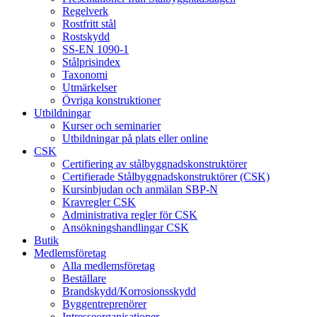
Regelverk
Rostfritt stål
Rostskydd
SS-EN 1090-1
Stålprisindex
Taxonomi
Utmärkelser
Övriga konstruktioner
Utbildningar
Kurser och seminarier
Utbildningar på plats eller online
CSK
Certifiering av stålbyggnadskonstruktörer
Certifierade Stålbyggnadskonstruktörer (CSK)
Kursinbjudan och anmälan SBP-N
Kravregler CSK
Administrativa regler för CSK
Ansökningshandlingar CSK
Butik
Medlemsföretag
Alla medlemsföretag
Beställare
Brandskydd/Korrosionsskydd
Byggentreprenörer
Intresseorganisationer