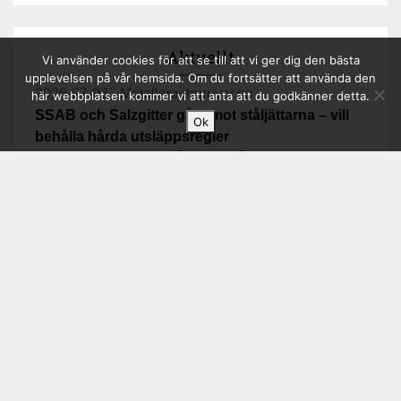
Aktuellt
Vi använder cookies för att se till att vi ger dig den bästa
upplevelsen på vår hemsida. Om du fortsätter att använda den
2026-07-03 - Metallerochgruvor.se
här webbplatsen kommer vi att anta att du godkänner detta.
SSAB och Salzgitter går emot ståljättarna – vill
Ok
behålla hårda utsläppsregler
SSAB och Salzgitter går emot stålj...
2026-07-01 - Svensk Byggtjänst
AMA Hus 27 anpassas till nya byggreglerna
Omstrukturering av stålavsnitten GSM och HSB.
Nya byggreglerna...
2026-06-30 - Jernkontoret
Jernkontoret i Almedalen – industrins
konkurrenskraft, säkerhet och omställning i
fokus
Jernkontoret i Almedalen – industrins