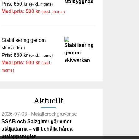
Pris:
650
kr
(exkl. moms)
Medl.pris:
500
kr
(exkl. moms)
Stabilisering genom
skivverkan
Pris:
650
kr
(exkl. moms)
Medl.pris:
500
kr
(exkl.
moms)
Aktuellt
2026-07-03 - Metallerochgruvor.se
SSAB och Salzgitter går emot
ståljättarna – vill behålla hårda
utsläppsregler