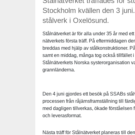
Stålnätverket träffades för s
Stockholm kvällen den 3 jun
stålverk i Oxelösund.
Stålnätverket är för alla under 35 år med et
nätverkets första träff. På eftermiddagen de
breddas med hjälp av stålkonstruktioner. På
samt en middag, många tog också tillfället i
Stålnätverkets Norska systerorganisation v
grannländerna.
Den 4 juni gjordes ett besök på SSABs stå
processen från råjärnsframställning till färd
med dagligen tillverkas, ökade förståelsen 
och leverasformat.
Nästa träff för Stålnätverket planeras till de