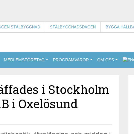
INGEN STÅLBYGGNAD
STÅLBYGGNADSDAGEN
BYGGA HÅLLB
MEDLEMSFÖRETAG
PROGRAMVAROR
OM OSS
räffades i Stockholm
B i Oxelösund