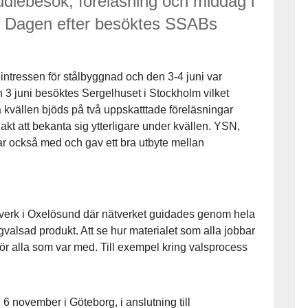
tudiebesök, föreläsning och middag i
i. Dagen efter besöktes SSABs
t intressen för stålbyggnad och den 3-4 juni var
n 3 juni besöktes Sergelhuset i Stockholm vilket
 kvällen bjöds på två uppskatttade föreläsningar
 akt att bekanta sig ytterligare under kvällen. YSN,
ar också med och gav ett bra utbyte mellan
lverk i Oxelösund där nätverket guidades genom hela
igvalsad produkt. Att se hur materialet som alla jobbar
för alla som var med. Till exempel kring valsprocess
n 6 november i Göteborg, i anslutning till