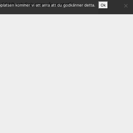
SSAB och Salzgitter går emot stålj...
bplatsen kommer vi att anta att du godkänner detta.
Ok
2026-07-01 - Svensk Byggtjänst
AMA Hus 27 anpassas till nya
byggreglerna
Omstrukturering av stålavsnitten GSM och
HSB. Nya byggreglerna...
2026-06-30 - Jernkontoret
Jernkontoret i Almedalen – industrins
konkurrenskraft, säkerhet och
omställning i fokus
Jernkontoret i Almedalen – industrins
konkurrenskraft, säkerhet...Genom...
2026-06-22 - Dagens Industri
Planen: Europas företag ska bli större
och starkare
Industrial Accelerator Act syftar till att
stoppa avindustrialiseringen i Europa...