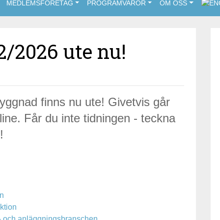
MEDLEMSFÖRETAG
PROGRAMVAROR
OM OSS
2/2026 ute nu!
yggnad finns nu ute! Givetvis går
ine. Får du inte tidningen - teckna
!
en
ktion
ygg- och anläggningsbranschen