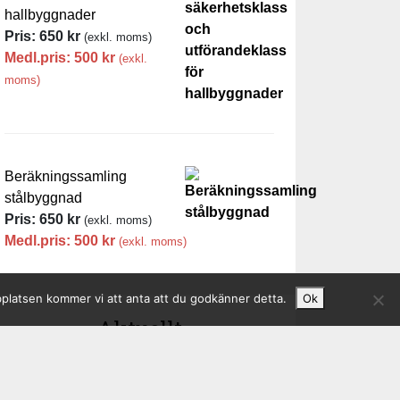
hallbyggnader
Pris:
650
kr
(exkl. moms)
Medl.pris:
500
kr
(exkl.
moms)
Beräkningssamling
stålbyggnad
Pris:
650
kr
(exkl. moms)
Medl.pris:
500
kr
(exkl. moms)
bplatsen kommer vi att anta att du godkänner detta.
Ok
Aktuellt
2026-07-03 - Metallerochgruvor.se
SSAB och Salzgitter går emot