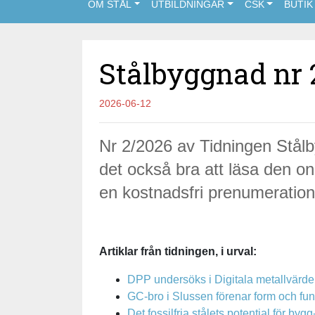
OM STÅL
UTBILDNINGAR
CSK
BUTIK
Stålbyggnad nr 
2026-06-12
Nr 2/2026 av Tidningen Stålb
det också bra att läsa den onl
en kostnadsfri prenumeration
Artiklar från tidningen, i urval:
DPP undersöks i Digitala metallvärd
GC-bro i Slussen förenar form och fun
Det fossilfria stålets potential för b