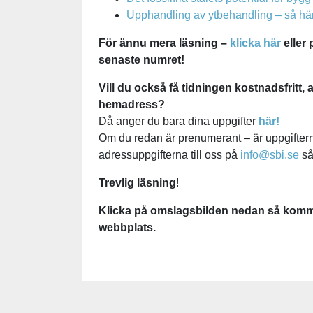
Upphandling av ytbehandling – så här
För ännu mera läsning –
klicka här
eller 
senaste numret!
Vill du också få tidningen kostnadsfritt, ant
hemadress?
Då anger du bara dina uppgifter
här!
Om du redan är prenumerant – är uppgiftern
adressuppgifterna till oss på
info@sbi.se
så
Trevlig läsning
!
Klicka på omslagsbilden nedan så kommer
webbplats.