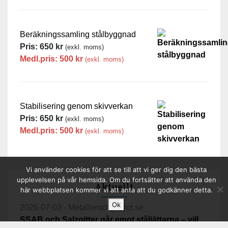
Beräkningssamling stålbyggnad
Pris:
650
kr
(exkl. moms)
Medl.pris:
500
kr
(exkl. moms)
Stabilisering genom skivverkan
Pris:
650
kr
(exkl. moms)
Medl.pris:
500
kr
(exkl. moms)
Vi använder cookies för att se till att vi ger dig den bästa
upplevelsen på vår hemsida. Om du fortsätter att använda den
Aktuellt
här webbplatsen kommer vi att anta att du godkänner detta.
Ok
2026-07-03 - Metallerochgruvor.se
SSAB och Salzgitter går emot ståljättarna – vill