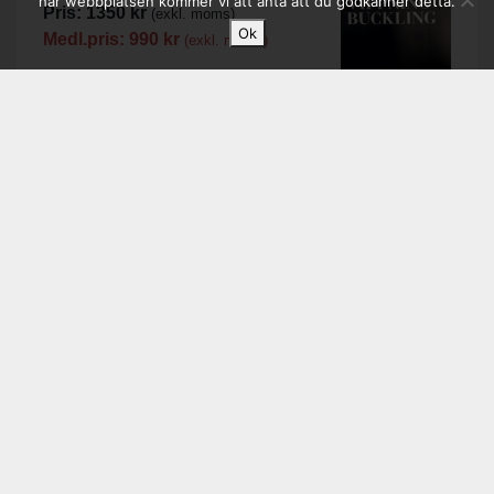
här webbplatsen kommer vi att anta att du godkänner detta.
Pris:
1350
kr
(exkl. moms)
Ok
Medl.pris:
990
kr
(exkl. moms)
Handbok för tillämpning av SS-EN
1090-2
Pris:
1800
kr
(exkl. moms)
Medl.pris:
1400
kr
(exkl. moms)
Aktuellt
2026-07-03 - Metallerochgruvor.se