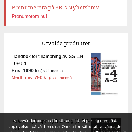
Prenumerera på SBIs Nyhetsbrev
Prenumerera nu!
Utvalda produkter
Handbok för tillämpning av SS-EN
1090-4
Pris:
1090
kr
(exkl. moms)
Medl.pris:
790
kr
(exkl. moms)
Vi använder cookies för att se till att vi ger dig den bästa
Knäckning Vippning Buckling (St BK-
upplevelsen på vår hemsida. Om du fortsätter att använda den
K2)