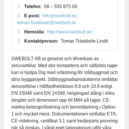
Telefon:
08 – 555 975 00
E-post:
info@swebolt.se,
tomas.traskbole@swebolt.se
Hemsida:
http://www.swebolt.se/
Kontaktperson:
Tomas Träskböle Lindh
SWEBOLT AB är grossist och tillverkare av
skruvartiklar. Med stor kompetens och välfyllda lager
kan vi hjälpa Dig med infästning för stålbyggnad och
dina byggprojekt. Stålbyggnadsprodukterna omfattar
skruvartiklar i hållfasthetsklass 8.8 och 10.9 enligt
EN 15048 samt EN 14399, helgängad stång i olika
längder och dimension upp till M64 på lager, CE-
märkta betonginfästning och keminfästning i Option
1 och mycket mera. Dokumentationen omfattar ETA,
CE-märkning, certifikat 3.1 samt tredjeparts provning
när så önskas. I vårat eget laboratorium utför våra