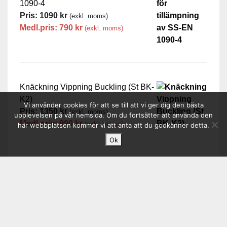
1090-4
Pris:
1090
kr
(exkl. moms)
Medl.pris:
790
kr
(exkl. moms)
Knäckning Vippning Buckling (St BK-
K2)
Vi använder cookies för att se till att vi ger dig den bästa
Pris:
1350
kr
(exkl. moms)
upplevelsen på vår hemsida. Om du fortsätter att använda den
Medl.pris:
990
kr
(exkl. moms)
här webbplatsen kommer vi att anta att du godkänner detta.
Ok
Handbok för tillämpning av SS-EN
1090-2
Pris:
1800
kr
(exkl. moms)
Medl.pris:
1400
kr
(exkl. moms)