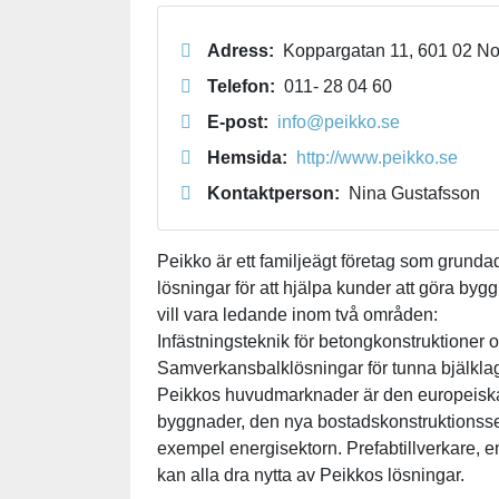
Adress:
Koppargatan 11, 601 02 No
Telefon:
011- 28 04 60
E-post:
info@peikko.se
Hemsida:
http://www.peikko.se
Kontaktperson:
Nina Gustafsson
Peikko är ett familjeägt företag som grunda
lösningar för att hjälpa kunder att göra by
vill vara ledande inom två områden:
Infästningsteknik för betongkonstruktioner 
Samverkansbalklösningar för tunna bjälkla
Peikkos huvudmarknader är den europeiska
byggnader, den nya bostadskonstruktionssekt
exempel energisektorn. Prefabtillverkare, en
kan alla dra nytta av Peikkos lösningar.