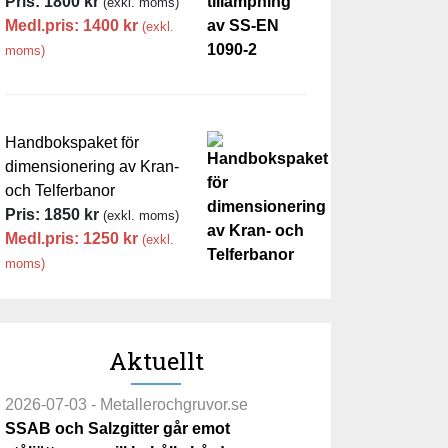
Pris:
1800
kr
(exkl. moms)
Medl.pris:
1400
kr
(exkl.
moms)
Handbokspaket för
dimensionering av Kran-
och Telferbanor
Pris:
1850
kr
(exkl. moms)
Medl.pris:
1250
kr
(exkl.
moms)
Aktuellt
2026-07-03 - Metallerochgruvor.se
SSAB och Salzgitter går emot