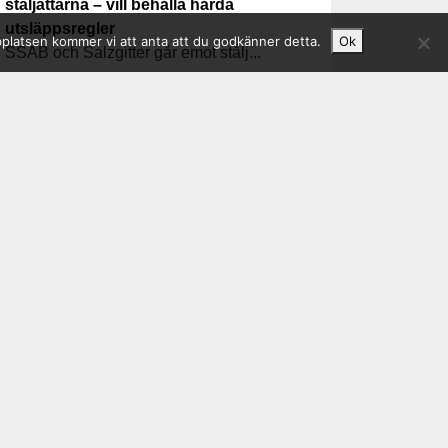
ståljättarna – vill behålla hårda
utsläppsregler
bplatsen kommer vi att anta att du godkänner detta.
Ok
SSAB och Salzgitter går emot stålj...
2026-07-01 - Svensk Byggtjänst
AMA Hus 27 anpassas till nya
byggreglerna
Omstrukturering av stålavsnitten GSM och
HSB. Nya byggreglerna...
2026-06-30 - Jernkontoret
Jernkontoret i Almedalen – industrins
konkurrenskraft, säkerhet och
omställning i fokus
Jernkontoret i Almedalen – industrins
konkurrenskraft, säkerhet...Genom...
2026-06-22 - Dagens Industri
Planen: Europas företag ska bli större
och starkare