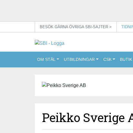
BESÖK GÄRNA ÖVRIGA SBI-SAJTER >
TIDN
OM STÅL
UTBILDNINGAR
CSK
BUTIK
Peikko Sverige 