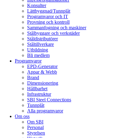
Konsulter
Lättbyggnad/Tunnplåt
Programvaror och IT
Provning och kontroll
Sammanfogning och maskiner
Stålbyggare och verkstäder
Ståldistributörer
Ståltillverkare
Utbildning
Bli medlem
Programvaror
EPD-Generator
Appar & Webb
Brand
Dimensionering
Hållbarhet
Infrastruktur
SBI Steel Connections
Tunnplåt
Alla programvaror
Om oss
Om SBI
Personal
Styrelsen