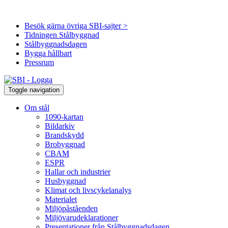
Besök gärna övriga SBI-sajter >
Tidningen Stålbyggnad
Stålbyggnadsdagen
Bygga hållbart
Pressrum
Toggle navigation
Om stål
1090-kartan
Bildarkiv
Brandskydd
Brobyggnad
CBAM
ESPR
Hallar och industrier
Husbyggnad
Klimat och livscykelanalys
Materialet
Miljöpåståenden
Miljövarudeklarationer
Presentationer från Stålbyggnadsdagen