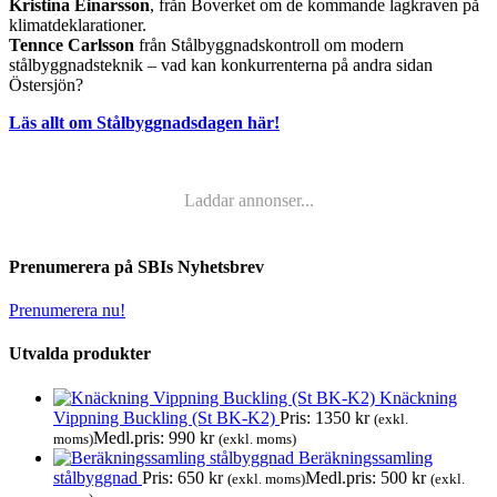
Kristina Einarsson
, från Boverket om de kommande lagkraven på
klimatdeklarationer.
Tennce Carlsson
från Stålbyggnadskontroll om modern
stålbyggnadsteknik – vad kan konkurrenterna på andra sidan
Östersjön?
Läs allt om Stålbyggnadsdagen här!
Laddar annonser...
Prenumerera på SBIs Nyhetsbrev
Prenumerera nu!
Utvalda produkter
Knäckning
Vippning Buckling (St BK-K2)
Pris:
1350
kr
(exkl.
Medl.pris:
990
kr
moms)
(exkl. moms)
Beräkningssamling
stålbyggnad
Pris:
650
kr
Medl.pris:
500
kr
(exkl. moms)
(exkl.