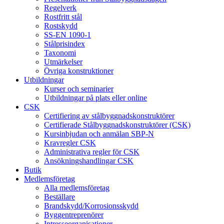
Regelverk
Rostfritt stål
Rostskydd
SS-EN 1090-1
Stålprisindex
Taxonomi
Utmärkelser
Övriga konstruktioner
Utbildningar
Kurser och seminarier
Utbildningar på plats eller online
CSK
Certifiering av stålbyggnadskonstruktörer
Certifierade Stålbyggnadskonstruktörer (CSK)
Kursinbjudan och anmälan SBP-N
Kravregler CSK
Administrativa regler för CSK
Ansökningshandlingar CSK
Butik
Medlemsföretag
Alla medlemsföretag
Beställare
Brandskydd/Korrosionsskydd
Byggentreprenörer
Intresseorganisationer