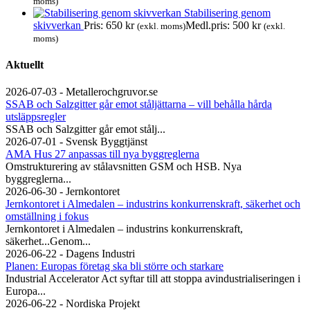
moms)
Stabilisering genom
skivverkan
Pris:
650
kr
Medl.pris:
500
kr
(exkl. moms)
(exkl.
moms)
Aktuellt
2026-07-03 - Metallerochgruvor.se
SSAB och Salzgitter går emot ståljättarna – vill behålla hårda
utsläppsregler
SSAB och Salzgitter går emot stålj...
2026-07-01 - Svensk Byggtjänst
AMA Hus 27 anpassas till nya byggreglerna
Omstrukturering av stålavsnitten GSM och HSB. Nya
byggreglerna...
2026-06-30 - Jernkontoret
Jernkontoret i Almedalen – industrins konkurrenskraft, säkerhet och
omställning i fokus
Jernkontoret i Almedalen – industrins konkurrenskraft,
säkerhet...Genom...
2026-06-22 - Dagens Industri
Planen: Europas företag ska bli större och starkare
Industrial Accelerator Act syftar till att stoppa avindustrialiseringen i
Europa...
2026-06-22 - Nordiska Projekt