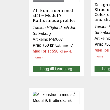
Design 
Structu
Att konstruera med
Cold-fo
stål – Modul 7:
and sh
Kallformade profiler
Torsten 
Torsten Höglund och Jan
Strömbe
Strömberg
Artikeln
Artikelnr: P-M007
Pris:
75
Pris:
750
kr
(exkl. moms)
Medl.pri
Medl.pris:
550
kr
(exkl.
moms)
moms)
Lägg till i varukorg
Lägg