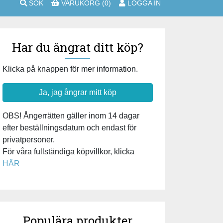
SÖK
VARUKORG
(0)
LOGGA IN
Har du ångrat ditt köp?
Klicka på knappen för mer information.
Ja, jag ångrar mitt köp
OBS! Ångerrätten gäller inom 14 dagar
efter beställningsdatum och endast för
privatpersoner.
För våra fullständiga köpvillkor, klicka
HÄR
Populära produkter