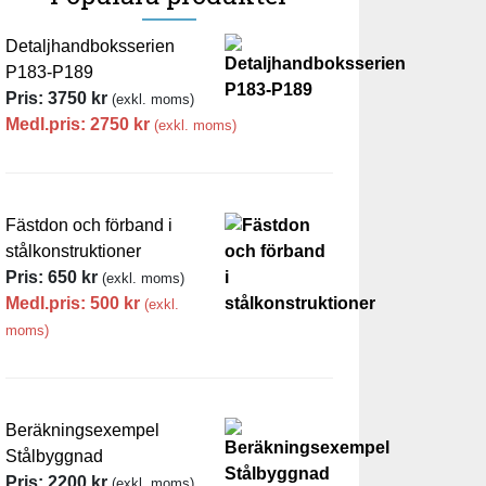
Detaljhandboksserien
P183-P189
Pris:
3750
kr
(exkl. moms)
Medl.pris:
2750
kr
(exkl. moms)
Fästdon och förband i
stålkonstruktioner
Pris:
650
kr
(exkl. moms)
Medl.pris:
500
kr
(exkl.
moms)
Beräkningsexempel
Stålbyggnad
Pris:
2200
kr
(exkl. moms)