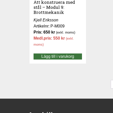
Att konstruera med
stål – Modul 9:
Brottmekanik
Kjell Eriksson
Artikelnr: P-M009
Pris:
650
kr
(exkl. moms)
Medl.pris:
550
kr
(exkl.
moms)
Lägg till i varukorg