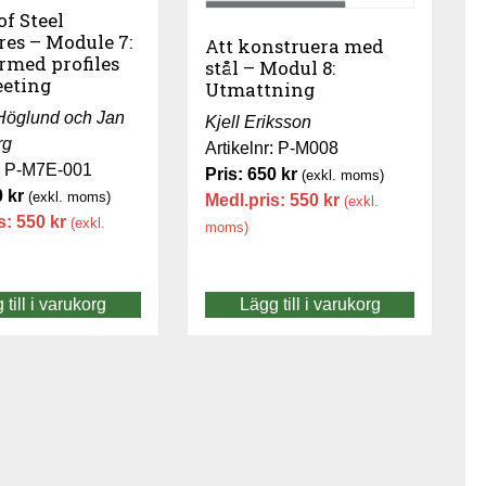
of Steel
res – Module 7:
Att konstruera med
rmed profiles
stål – Modul 8:
eeting
Utmattning
Höglund och Jan
Kjell Eriksson
rg
Artikelnr: P-M008
r: P-M7E-001
Pris:
650
kr
(exkl. moms)
0
kr
(exkl. moms)
Medl.pris:
550
kr
(exkl.
s:
550
kr
(exkl.
moms)
 till i varukorg
Lägg till i varukorg