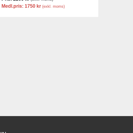
Medl.pris:
1750
kr
(exkl. moms)