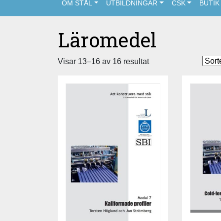
OM STÅL
UTBILDNINGAR
CSK
BUTIK
Läromedel
Sortera
Visar 13–16 av 16 resultat
efter
senaste