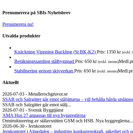
Prenumerera på SBIs Nyhetsbrev
Prenumerera nu!
Utvalda produkter
Knäckning Vippning Buckling (St BK-K2)
Pris:
1350
kr
(exkl.
Beräkningssamling stålbyggnad
Pris:
650
kr
Medl.pr
(exkl. moms)
Stabilisering genom skivverkan
Pris:
650
kr
Medl.pr
(exkl. moms)
Aktuellt
2026-07-03 - Metallerochgruvor.se
SSAB och Salzgitter går emot ståljättarna – vill behålla hårda utsläpps
SSAB och Salzgitter går emot stålj...
2026-07-01 - Svensk Byggtjänst
AMA Hus 27 anpassas till nya byggreglerna
Omstrukturering av stålavsnitten GSM och HSB. Nya byggreglerna...
2026-06-30 - Jernkontoret
Jernkontoret i Almedalen – industrins konkurrenskraft, säkerhet och o