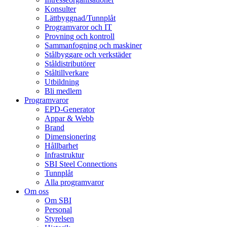
Konsulter
Lättbyggnad/Tunnplåt
Programvaror och IT
Provning och kontroll
Sammanfogning och maskiner
Stålbyggare och verkstäder
Ståldistributörer
Ståltillverkare
Utbildning
Bli medlem
Programvaror
EPD-Generator
Appar & Webb
Brand
Dimensionering
Hållbarhet
Infrastruktur
SBI Steel Connections
Tunnplåt
Alla programvaror
Om oss
Om SBI
Personal
Styrelsen