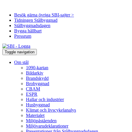
Besök gärna övriga SBI-sajter >
Tidningen Stålbyggnad
Stålbyggnadsdagen
Bygga hållbart
Pressrum
Toggle navigation
Om stål
1090-kartan
Bildarkiv
Brandskydd
Brobyggnad
CBAM
ESPR
Hallar och industrier
Husbyggnad
Klimat och livscykelanalys
Materialet
Miljöpåståenden
Miljövarudeklarationer
Presentationer från Stålbyggnadsdagen