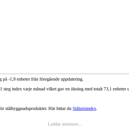
ng på -1,9 enheter från föregående uppdatering.
1 steg index varje månad vilket gav en ökning med totalt 73,1 enheter u
för stålbyggnadsprodukter. Här hittar du
Stålprisindex
.
Laddar annonser...