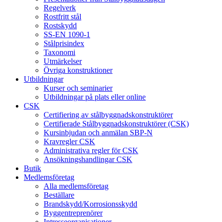
Regelverk
Rostfritt stål
Rostskydd
SS-EN 1090-1
Stålprisindex
Taxonomi
Utmärkelser
Övriga konstruktioner
Utbildningar
Kurser och seminarier
Utbildningar på plats eller online
CSK
Certifiering av stålbyggnadskonstruktörer
Certifierade Stålbyggnadskonstruktörer (CSK)
Kursinbjudan och anmälan SBP-N
Kravregler CSK
Administrativa regler för CSK
Ansökningshandlingar CSK
Butik
Medlemsföretag
Alla medlemsföretag
Beställare
Brandskydd/Korrosionsskydd
Byggentreprenörer
Intresseorganisationer